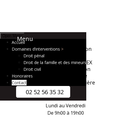
Open Menu
Menu
Je suis au
Accueil
4, Rue Henri Maulion
Domaines d’interventions
BP 50132
Droit pénal
35801 DINARD CEDEX
Droit de la famille et des mineurs
Zone d'intervention
Droit civil
Côte d'émeraude
Honoraires
et sur la France entière
Contact
02 52 56 35 32
Horaires
Lundi au Vendredi
De 9h00 à 19h00