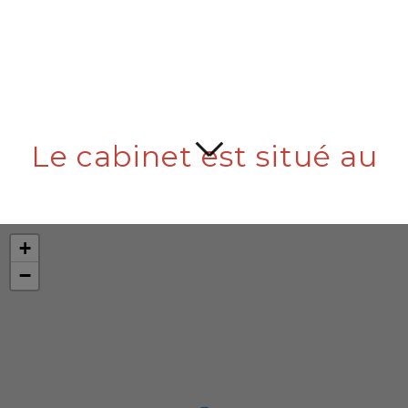
Zone d'intervention : Côte d'émeraude et sur la
France entière
Le cabinet est situé au
+
−