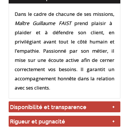
Dans le cadre de chacune de ses missions,
Maître Guillaume FAIST
prend plaisir à
plaider et à défendre son client, en
privilégiant avant tout le côté humain et
l’empathie. Passionné par son métier, il
mise sur une écoute active afin de cerner
correctement vos besoins. Il garantit un
accompagnement honnête dans la relation
avec ses clients.
Disponibilité et transparence
En optant pour les services de votre avocat, vous profiterez de sa disponibilité, de sa transparence et de sa confidentialité dans la prise en charge de votre dossier. Il s’engage à vous représenter en toute indépendance et en toute probité.
Rigueur et pugnacité