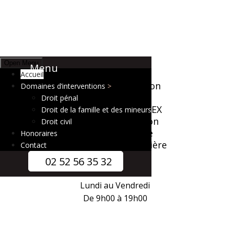
Open Menu
Menu
Je suis au
Accueil
4, Rue Henri Maulion
Domaines d’interventions
BP 50132
Droit pénal
35801 DINARD CEDEX
Droit de la famille et des mineurs
Zone d'intervention
Droit civil
Côte d'émeraude
Honoraires
et sur la France entière
Contact
02 52 56 35 32
Horaires
Lundi au Vendredi
De 9h00 à 19h00