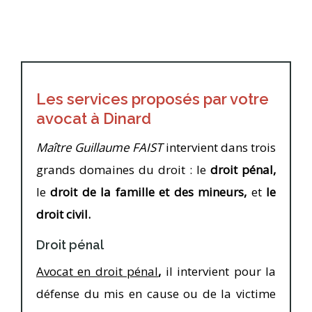
Mettant ses compétences et son expérience à votre service, votre avocat exerce avec rigueur et pugnacité, dans ses écrits comme lors de ses plaidoiries. Votre intérêt constitue toujours sa priorité.
Les services proposés par votre
avocat à Dinard
Maître Guillaume FAIST
intervient dans trois
grands domaines du droit : le
droit pénal,
le
droit de la famille et des mineurs,
et
le
droit civil.
Droit pénal
Avocat en droit pénal
,
il intervient pour la
défense du mis en cause ou de la victime